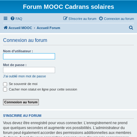
Forum MOOC Cadrans solaires
FAQ
S’inscrire au forum
Connexion au forum
R
Accueil MOOC
Accueil Forum
e
Connexion au forum
c
h
Nom d’utilisateur :
e
r
Mot de passe :
c
J’ai oublié mon mot de passe
h
Se souvenir de moi
e
Cacher mon statut en ligne pour cette session
r
S’INSCRIRE AU FORUM
Vous devez être enregistré pour vous connecter. L’enregistrement ne prend
que quelques secondes et augmente vos possibilités. L’administrateur du
forum peut également accorder des permissions additionnelles aux membres