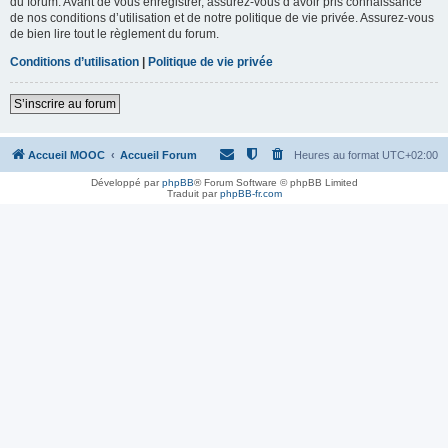
du forum. Avant de vous enregistrer, assurez-vous d’avoir pris connaissance
de nos conditions d’utilisation et de notre politique de vie privée. Assurez-vous
de bien lire tout le règlement du forum.
Conditions d’utilisation
|
Politique de vie privée
S’inscrire au forum
Accueil MOOC
Accueil Forum
Heures au format
UTC+02:00
Développé par
phpBB
® Forum Software © phpBB Limited
Traduit par
phpBB-fr.com