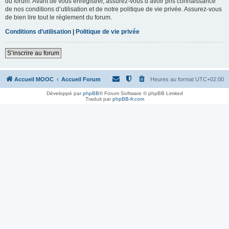
du forum. Avant de vous enregistrer, assurez-vous d’avoir pris connaissance
de nos conditions d’utilisation et de notre politique de vie privée. Assurez-vous
de bien lire tout le règlement du forum.
Conditions d’utilisation
|
Politique de vie privée
S’inscrire au forum
Accueil MOOC
Accueil Forum
Heures au format
UTC+02:00
Développé par
phpBB
® Forum Software © phpBB Limited
Traduit par
phpBB-fr.com