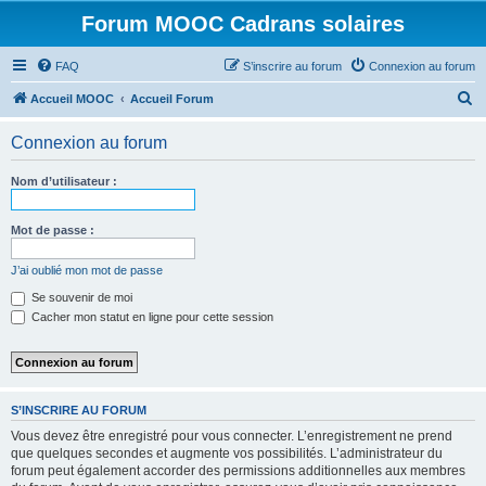
Forum MOOC Cadrans solaires
FAQ
S’inscrire au forum
Connexion au forum
R
Accueil MOOC
Accueil Forum
e
Connexion au forum
c
h
Nom d’utilisateur :
e
r
Mot de passe :
c
J’ai oublié mon mot de passe
h
Se souvenir de moi
e
Cacher mon statut en ligne pour cette session
r
S’INSCRIRE AU FORUM
Vous devez être enregistré pour vous connecter. L’enregistrement ne prend
que quelques secondes et augmente vos possibilités. L’administrateur du
forum peut également accorder des permissions additionnelles aux membres