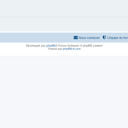
Nous contacter
L’équipe du fo
Développé par
phpBB
® Forum Software © phpBB Limited
Traduit par
phpBB-fr.com