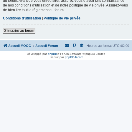
du forum. Avant de vous enregistrer, assurez-vous d’avoir pris connaissance
de nos conditions d’utilisation et de notre politique de vie privée. Assurez-vous
de bien lire tout le règlement du forum.
Conditions d’utilisation
|
Politique de vie privée
S’inscrire au forum
Accueil MOOC
Accueil Forum
Heures au format
UTC+02:00
Développé par
phpBB
® Forum Software © phpBB Limited
Traduit par
phpBB-fr.com