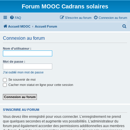
Forum MOOC Cadrans solaires
FAQ
S’inscrire au forum
Connexion au forum
R
Accueil MOOC
Accueil Forum
e
Connexion au forum
c
h
Nom d’utilisateur :
e
r
Mot de passe :
c
J’ai oublié mon mot de passe
h
Se souvenir de moi
e
Cacher mon statut en ligne pour cette session
r
S’INSCRIRE AU FORUM
Vous devez être enregistré pour vous connecter. L’enregistrement ne prend
que quelques secondes et augmente vos possibilités. L’administrateur du
forum peut également accorder des permissions additionnelles aux membres