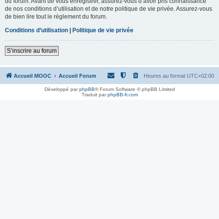
du forum. Avant de vous enregistrer, assurez-vous d’avoir pris connaissance
de nos conditions d’utilisation et de notre politique de vie privée. Assurez-vous
de bien lire tout le règlement du forum.
Conditions d’utilisation
|
Politique de vie privée
S’inscrire au forum
Accueil MOOC
Accueil Forum
Heures au format
UTC+02:00
Développé par
phpBB
® Forum Software © phpBB Limited
Traduit par
phpBB-fr.com