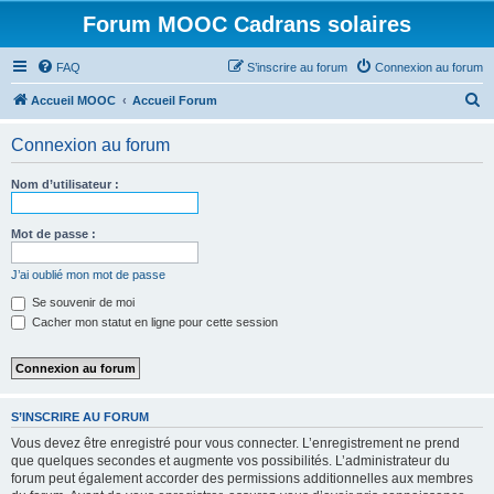
Forum MOOC Cadrans solaires
FAQ
S’inscrire au forum
Connexion au forum
R
Accueil MOOC
Accueil Forum
e
Connexion au forum
c
h
Nom d’utilisateur :
e
r
Mot de passe :
c
J’ai oublié mon mot de passe
h
Se souvenir de moi
e
Cacher mon statut en ligne pour cette session
r
S’INSCRIRE AU FORUM
Vous devez être enregistré pour vous connecter. L’enregistrement ne prend
que quelques secondes et augmente vos possibilités. L’administrateur du
forum peut également accorder des permissions additionnelles aux membres