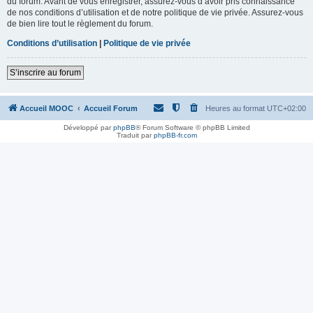
du forum. Avant de vous enregistrer, assurez-vous d’avoir pris connaissance
de nos conditions d’utilisation et de notre politique de vie privée. Assurez-vous
de bien lire tout le règlement du forum.
Conditions d’utilisation
|
Politique de vie privée
S’inscrire au forum
Accueil MOOC
Accueil Forum
Heures au format
UTC+02:00
Développé par
phpBB
® Forum Software © phpBB Limited
Traduit par
phpBB-fr.com