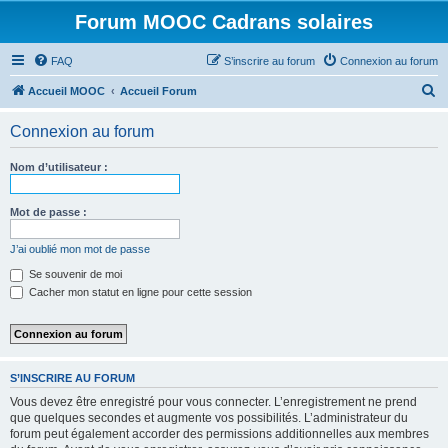
Forum MOOC Cadrans solaires
FAQ
S’inscrire au forum
Connexion au forum
R
Accueil MOOC
Accueil Forum
e
Connexion au forum
c
h
Nom d’utilisateur :
e
r
Mot de passe :
c
J’ai oublié mon mot de passe
h
Se souvenir de moi
e
Cacher mon statut en ligne pour cette session
r
S’INSCRIRE AU FORUM
Vous devez être enregistré pour vous connecter. L’enregistrement ne prend
que quelques secondes et augmente vos possibilités. L’administrateur du
forum peut également accorder des permissions additionnelles aux membres