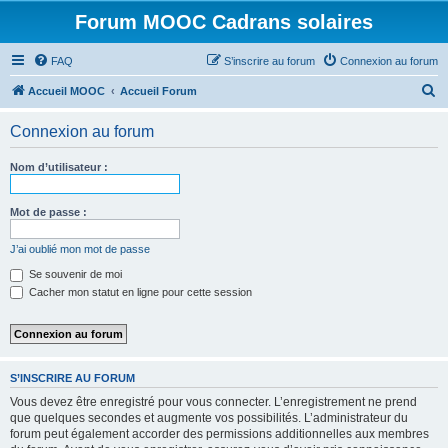
Forum MOOC Cadrans solaires
FAQ
S’inscrire au forum
Connexion au forum
R
Accueil MOOC
Accueil Forum
e
Connexion au forum
c
h
Nom d’utilisateur :
e
r
Mot de passe :
c
J’ai oublié mon mot de passe
h
Se souvenir de moi
e
Cacher mon statut en ligne pour cette session
r
S’INSCRIRE AU FORUM
Vous devez être enregistré pour vous connecter. L’enregistrement ne prend
que quelques secondes et augmente vos possibilités. L’administrateur du
forum peut également accorder des permissions additionnelles aux membres