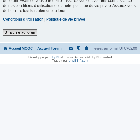
du forum. Avant de vous enregistrer, assurez-vous d’avoir pris connaissance
de nos conditions d’utilisation et de notre politique de vie privée. Assurez-vous
de bien lire tout le règlement du forum.
Conditions d’utilisation
|
Politique de vie privée
S’inscrire au forum
Accueil MOOC
Accueil Forum
Heures au format
UTC+02:00
Développé par
phpBB
® Forum Software © phpBB Limited
Traduit par
phpBB-fr.com