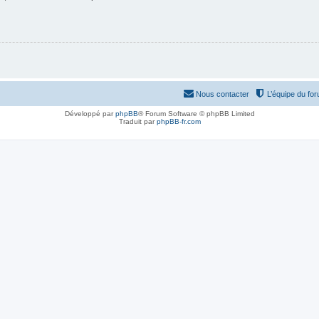
Nous contacter
L’équipe du fo
Développé par
phpBB
® Forum Software © phpBB Limited
Traduit par
phpBB-fr.com