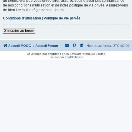
du forum. Avant de vous enregistrer, assurez-vous d’avoir pris connaissance
de nos conditions d’utilisation et de notre politique de vie privée. Assurez-vous
de bien lire tout le règlement du forum.
Conditions d’utilisation
|
Politique de vie privée
S’inscrire au forum
Accueil MOOC
Accueil Forum
Heures au format
UTC+02:00
Développé par
phpBB
® Forum Software © phpBB Limited
Traduit par
phpBB-fr.com