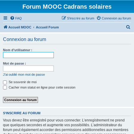
Forum MOOC Cadrans solaires
FAQ
S’inscrire au forum
Connexion au forum
R
Accueil MOOC
Accueil Forum
e
Connexion au forum
c
h
Nom d’utilisateur :
e
r
Mot de passe :
c
J’ai oublié mon mot de passe
h
Se souvenir de moi
e
Cacher mon statut en ligne pour cette session
r
S’INSCRIRE AU FORUM
Vous devez être enregistré pour vous connecter. L’enregistrement ne prend
que quelques secondes et augmente vos possibilités. L’administrateur du
forum peut également accorder des permissions additionnelles aux membres