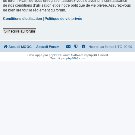
du forum. Avant de vous enregistrer, assurez-vous d’avoir pris connaissance
de nos conditions d’utilisation et de notre politique de vie privée. Assurez-vous
de bien lire tout le règlement du forum.
Conditions d’utilisation
|
Politique de vie privée
S’inscrire au forum
Accueil MOOC
Accueil Forum
Heures au format
UTC+02:00
Développé par
phpBB
® Forum Software © phpBB Limited
Traduit par
phpBB-fr.com