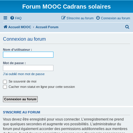
Forum MOOC Cadrans solaires
FAQ
S’inscrire au forum
Connexion au forum
R
Accueil MOOC
Accueil Forum
e
Connexion au forum
c
h
Nom d’utilisateur :
e
r
Mot de passe :
c
J’ai oublié mon mot de passe
h
Se souvenir de moi
e
Cacher mon statut en ligne pour cette session
r
S’INSCRIRE AU FORUM
Vous devez être enregistré pour vous connecter. L’enregistrement ne prend
que quelques secondes et augmente vos possibilités. L’administrateur du
forum peut également accorder des permissions additionnelles aux membres