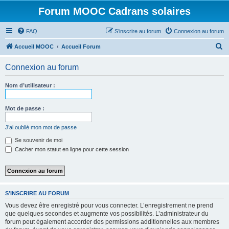
Forum MOOC Cadrans solaires
FAQ
S’inscrire au forum
Connexion au forum
R
Accueil MOOC
Accueil Forum
e
Connexion au forum
c
h
Nom d’utilisateur :
e
r
Mot de passe :
c
J’ai oublié mon mot de passe
h
Se souvenir de moi
e
Cacher mon statut en ligne pour cette session
r
S’INSCRIRE AU FORUM
Vous devez être enregistré pour vous connecter. L’enregistrement ne prend
que quelques secondes et augmente vos possibilités. L’administrateur du
forum peut également accorder des permissions additionnelles aux membres