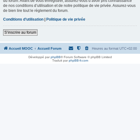
du forum. Avant de vous enregistrer, assurez-vous d’avoir pris connaissance
de nos conditions d’utilisation et de notre politique de vie privée. Assurez-vous
de bien lire tout le règlement du forum.
Conditions d’utilisation
|
Politique de vie privée
S’inscrire au forum
Accueil MOOC
Accueil Forum
Heures au format
UTC+02:00
Développé par
phpBB
® Forum Software © phpBB Limited
Traduit par
phpBB-fr.com