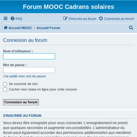
Forum MOOC Cadrans solaires
FAQ
S’inscrire au forum
Connexion au forum
R
Accueil MOOC
Accueil Forum
e
Connexion au forum
c
h
Nom d’utilisateur :
e
r
Mot de passe :
c
J’ai oublié mon mot de passe
h
Se souvenir de moi
e
Cacher mon statut en ligne pour cette session
r
S’INSCRIRE AU FORUM
Vous devez être enregistré pour vous connecter. L’enregistrement ne prend
que quelques secondes et augmente vos possibilités. L’administrateur du
forum peut également accorder des permissions additionnelles aux membres