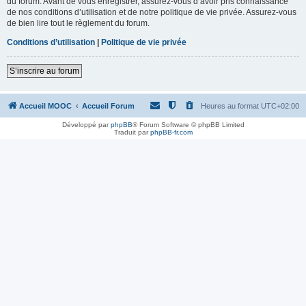
du forum. Avant de vous enregistrer, assurez-vous d’avoir pris connaissance
de nos conditions d’utilisation et de notre politique de vie privée. Assurez-vous
de bien lire tout le règlement du forum.
Conditions d’utilisation
|
Politique de vie privée
S’inscrire au forum
Accueil MOOC
Accueil Forum
Heures au format
UTC+02:00
Développé par
phpBB
® Forum Software © phpBB Limited
Traduit par
phpBB-fr.com