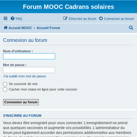
Forum MOOC Cadrans solaires
FAQ
S’inscrire au forum
Connexion au forum
R
Accueil MOOC
Accueil Forum
e
Connexion au forum
c
h
Nom d’utilisateur :
e
r
Mot de passe :
c
J’ai oublié mon mot de passe
h
Se souvenir de moi
e
Cacher mon statut en ligne pour cette session
r
S’INSCRIRE AU FORUM
Vous devez être enregistré pour vous connecter. L’enregistrement ne prend
que quelques secondes et augmente vos possibilités. L’administrateur du
forum peut également accorder des permissions additionnelles aux membres