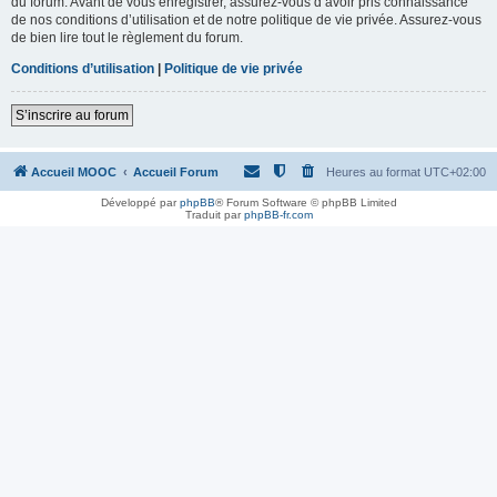
du forum. Avant de vous enregistrer, assurez-vous d’avoir pris connaissance
de nos conditions d’utilisation et de notre politique de vie privée. Assurez-vous
de bien lire tout le règlement du forum.
Conditions d’utilisation
|
Politique de vie privée
S’inscrire au forum
Accueil MOOC
Accueil Forum
Heures au format
UTC+02:00
Développé par
phpBB
® Forum Software © phpBB Limited
Traduit par
phpBB-fr.com