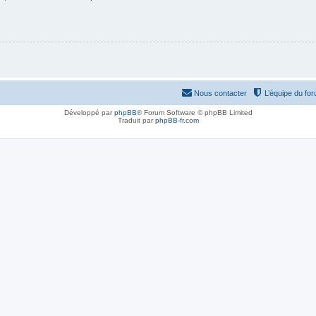
Nous contacter
L’équipe du fo
Développé par
phpBB
® Forum Software © phpBB Limited
Traduit par
phpBB-fr.com