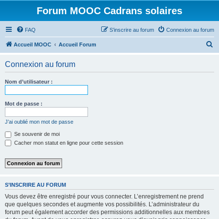
Forum MOOC Cadrans solaires
FAQ
S’inscrire au forum
Connexion au forum
R
Accueil MOOC
Accueil Forum
e
Connexion au forum
c
h
Nom d’utilisateur :
e
r
Mot de passe :
c
J’ai oublié mon mot de passe
h
Se souvenir de moi
e
Cacher mon statut en ligne pour cette session
r
S’INSCRIRE AU FORUM
Vous devez être enregistré pour vous connecter. L’enregistrement ne prend
que quelques secondes et augmente vos possibilités. L’administrateur du
forum peut également accorder des permissions additionnelles aux membres