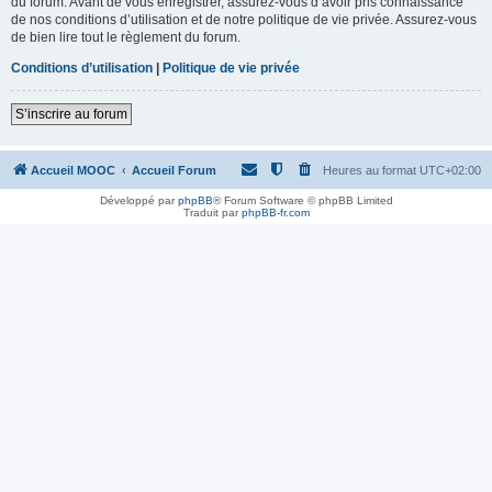
du forum. Avant de vous enregistrer, assurez-vous d’avoir pris connaissance
de nos conditions d’utilisation et de notre politique de vie privée. Assurez-vous
de bien lire tout le règlement du forum.
Conditions d’utilisation
|
Politique de vie privée
S’inscrire au forum
Accueil MOOC
Accueil Forum
Heures au format
UTC+02:00
Développé par
phpBB
® Forum Software © phpBB Limited
Traduit par
phpBB-fr.com