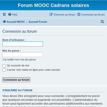
Forum MOOC Cadrans solaires
FAQ
S’inscrire au forum
Connexion au forum
R
Accueil MOOC
Accueil Forum
e
Connexion au forum
c
h
Nom d’utilisateur :
e
r
Mot de passe :
c
J’ai oublié mon mot de passe
h
Se souvenir de moi
e
Cacher mon statut en ligne pour cette session
r
S’INSCRIRE AU FORUM
Vous devez être enregistré pour vous connecter. L’enregistrement ne prend
que quelques secondes et augmente vos possibilités. L’administrateur du
forum peut également accorder des permissions additionnelles aux membres