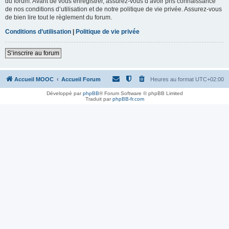
du forum. Avant de vous enregistrer, assurez-vous d’avoir pris connaissance
de nos conditions d’utilisation et de notre politique de vie privée. Assurez-vous
de bien lire tout le règlement du forum.
Conditions d’utilisation
|
Politique de vie privée
S’inscrire au forum
Accueil MOOC
Accueil Forum
Heures au format
UTC+02:00
Développé par
phpBB
® Forum Software © phpBB Limited
Traduit par
phpBB-fr.com