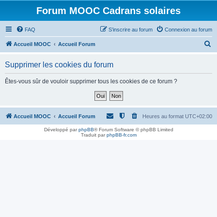
Forum MOOC Cadrans solaires
FAQ
S’inscrire au forum
Connexion au forum
R
Accueil MOOC
Accueil Forum
e
Supprimer les cookies du forum
c
h
Êtes-vous sûr de vouloir supprimer tous les cookies de ce forum ?
e
r
c
Accueil MOOC
Accueil Forum
Heures au format
UTC+02:00
h
Développé par
phpBB
® Forum Software © phpBB Limited
Traduit par
phpBB-fr.com
e
r