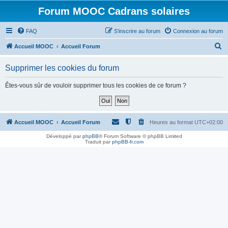
Forum MOOC Cadrans solaires
FAQ
S’inscrire au forum
Connexion au forum
R
Accueil MOOC
Accueil Forum
e
Supprimer les cookies du forum
c
h
Êtes-vous sûr de vouloir supprimer tous les cookies de ce forum ?
e
r
c
Accueil MOOC
Accueil Forum
Heures au format
UTC+02:00
h
Développé par
phpBB
® Forum Software © phpBB Limited
Traduit par
phpBB-fr.com
e
r