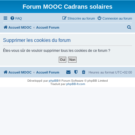
Forum MOOC Cadrans solaires
FAQ
S’inscrire au forum
Connexion au forum
R
Accueil MOOC
Accueil Forum
e
Supprimer les cookies du forum
c
h
Êtes-vous sûr de vouloir supprimer tous les cookies de ce forum ?
e
r
c
Accueil MOOC
Accueil Forum
Heures au format
UTC+02:00
h
Développé par
phpBB
® Forum Software © phpBB Limited
Traduit par
phpBB-fr.com
e
r