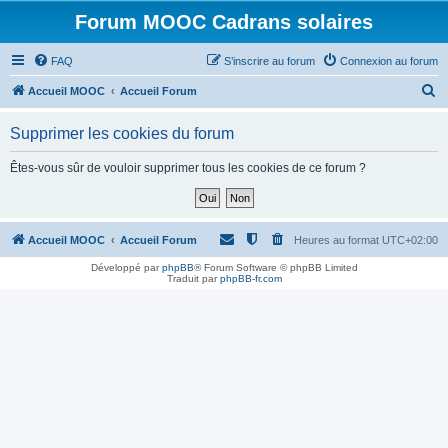
Forum MOOC Cadrans solaires
FAQ
S’inscrire au forum
Connexion au forum
R
Accueil MOOC
Accueil Forum
e
Supprimer les cookies du forum
c
h
Êtes-vous sûr de vouloir supprimer tous les cookies de ce forum ?
e
r
c
Accueil MOOC
Accueil Forum
Heures au format
UTC+02:00
h
Développé par
phpBB
® Forum Software © phpBB Limited
Traduit par
phpBB-fr.com
e
r