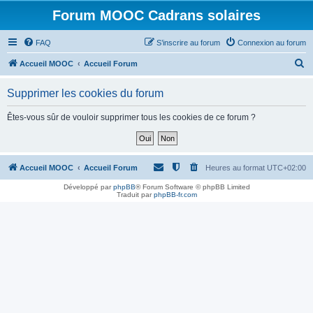
Forum MOOC Cadrans solaires
FAQ
S’inscrire au forum
Connexion au forum
R
Accueil MOOC
Accueil Forum
e
Supprimer les cookies du forum
c
h
Êtes-vous sûr de vouloir supprimer tous les cookies de ce forum ?
e
r
c
Accueil MOOC
Accueil Forum
Heures au format
UTC+02:00
h
Développé par
phpBB
® Forum Software © phpBB Limited
Traduit par
phpBB-fr.com
e
r