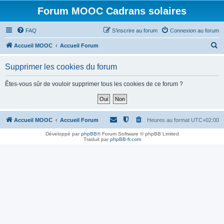
Forum MOOC Cadrans solaires
FAQ
S’inscrire au forum
Connexion au forum
R
Accueil MOOC
Accueil Forum
e
Supprimer les cookies du forum
c
h
Êtes-vous sûr de vouloir supprimer tous les cookies de ce forum ?
e
r
c
Accueil MOOC
Accueil Forum
Heures au format
UTC+02:00
h
Développé par
phpBB
® Forum Software © phpBB Limited
Traduit par
phpBB-fr.com
e
r