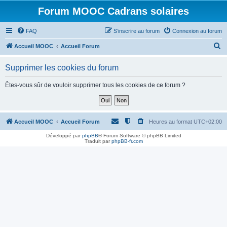
Forum MOOC Cadrans solaires
FAQ
S’inscrire au forum
Connexion au forum
R
Accueil MOOC
Accueil Forum
e
Supprimer les cookies du forum
c
h
Êtes-vous sûr de vouloir supprimer tous les cookies de ce forum ?
e
r
c
Accueil MOOC
Accueil Forum
Heures au format
UTC+02:00
h
Développé par
phpBB
® Forum Software © phpBB Limited
Traduit par
phpBB-fr.com
e
r