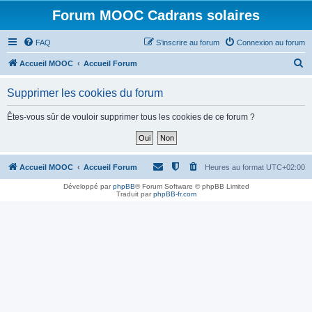
Forum MOOC Cadrans solaires
FAQ
S’inscrire au forum
Connexion au forum
R
Accueil MOOC
Accueil Forum
e
Supprimer les cookies du forum
c
h
Êtes-vous sûr de vouloir supprimer tous les cookies de ce forum ?
e
r
c
Accueil MOOC
Accueil Forum
Heures au format
UTC+02:00
h
Développé par
phpBB
® Forum Software © phpBB Limited
Traduit par
phpBB-fr.com
e
r