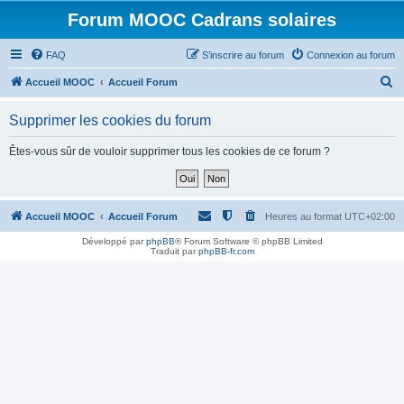
Forum MOOC Cadrans solaires
FAQ
S’inscrire au forum
Connexion au forum
R
Accueil MOOC
Accueil Forum
e
Supprimer les cookies du forum
c
h
Êtes-vous sûr de vouloir supprimer tous les cookies de ce forum ?
e
r
c
Accueil MOOC
Accueil Forum
Heures au format
UTC+02:00
h
Développé par
phpBB
® Forum Software © phpBB Limited
Traduit par
phpBB-fr.com
e
r