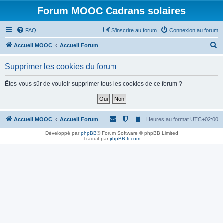
Forum MOOC Cadrans solaires
FAQ
S’inscrire au forum
Connexion au forum
R
Accueil MOOC
Accueil Forum
e
Supprimer les cookies du forum
c
h
Êtes-vous sûr de vouloir supprimer tous les cookies de ce forum ?
e
r
c
Accueil MOOC
Accueil Forum
Heures au format
UTC+02:00
h
Développé par
phpBB
® Forum Software © phpBB Limited
Traduit par
phpBB-fr.com
e
r