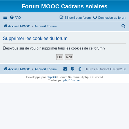
Forum MOOC Cadrans solaires
FAQ
S’inscrire au forum
Connexion au forum
R
Accueil MOOC
Accueil Forum
e
Supprimer les cookies du forum
c
h
Êtes-vous sûr de vouloir supprimer tous les cookies de ce forum ?
e
r
c
Accueil MOOC
Accueil Forum
Heures au format
UTC+02:00
h
Développé par
phpBB
® Forum Software © phpBB Limited
Traduit par
phpBB-fr.com
e
r