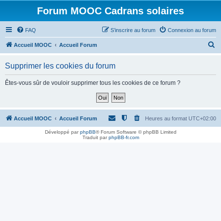
Forum MOOC Cadrans solaires
FAQ
S’inscrire au forum
Connexion au forum
R
Accueil MOOC
Accueil Forum
e
Supprimer les cookies du forum
c
h
Êtes-vous sûr de vouloir supprimer tous les cookies de ce forum ?
e
r
c
Accueil MOOC
Accueil Forum
Heures au format
UTC+02:00
h
Développé par
phpBB
® Forum Software © phpBB Limited
Traduit par
phpBB-fr.com
e
r