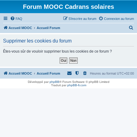
Forum MOOC Cadrans solaires
FAQ
S’inscrire au forum
Connexion au forum
R
Accueil MOOC
Accueil Forum
e
Supprimer les cookies du forum
c
h
Êtes-vous sûr de vouloir supprimer tous les cookies de ce forum ?
e
r
c
Accueil MOOC
Accueil Forum
Heures au format
UTC+02:00
h
Développé par
phpBB
® Forum Software © phpBB Limited
Traduit par
phpBB-fr.com
e
r