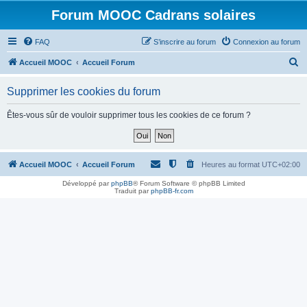
Forum MOOC Cadrans solaires
FAQ
S’inscrire au forum
Connexion au forum
R
Accueil MOOC
Accueil Forum
e
Supprimer les cookies du forum
c
h
Êtes-vous sûr de vouloir supprimer tous les cookies de ce forum ?
e
r
c
Accueil MOOC
Accueil Forum
Heures au format
UTC+02:00
h
Développé par
phpBB
® Forum Software © phpBB Limited
Traduit par
phpBB-fr.com
e
r