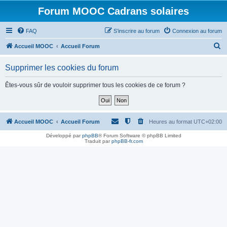
Forum MOOC Cadrans solaires
FAQ
S’inscrire au forum
Connexion au forum
R
Accueil MOOC
Accueil Forum
e
Supprimer les cookies du forum
c
h
Êtes-vous sûr de vouloir supprimer tous les cookies de ce forum ?
e
r
c
Accueil MOOC
Accueil Forum
Heures au format
UTC+02:00
h
Développé par
phpBB
® Forum Software © phpBB Limited
Traduit par
phpBB-fr.com
e
r