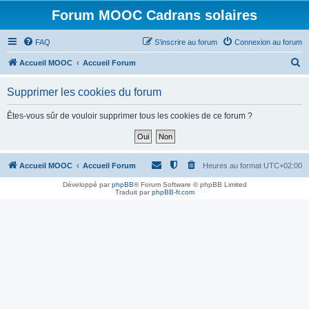
Forum MOOC Cadrans solaires
FAQ
S’inscrire au forum
Connexion au forum
R
Accueil MOOC
Accueil Forum
e
Supprimer les cookies du forum
c
h
Êtes-vous sûr de vouloir supprimer tous les cookies de ce forum ?
e
r
c
Accueil MOOC
Accueil Forum
Heures au format
UTC+02:00
h
Développé par
phpBB
® Forum Software © phpBB Limited
Traduit par
phpBB-fr.com
e
r