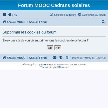
Forum MOOC Cadrans solaires
FAQ
S’inscrire au forum
Connexion au forum
R
Accueil MOOC
Accueil Forum
e
Supprimer les cookies du forum
c
h
Êtes-vous sûr de vouloir supprimer tous les cookies de ce forum ?
e
r
c
Accueil MOOC
Accueil Forum
Heures au format
UTC+02:00
h
Développé par
phpBB
® Forum Software © phpBB Limited
Traduit par
phpBB-fr.com
e
r