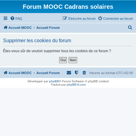
Forum MOOC Cadrans solaires
FAQ
S’inscrire au forum
Connexion au forum
R
Accueil MOOC
Accueil Forum
e
Supprimer les cookies du forum
c
h
Êtes-vous sûr de vouloir supprimer tous les cookies de ce forum ?
e
r
c
Accueil MOOC
Accueil Forum
Heures au format
UTC+02:00
h
Développé par
phpBB
® Forum Software © phpBB Limited
Traduit par
phpBB-fr.com
e
r