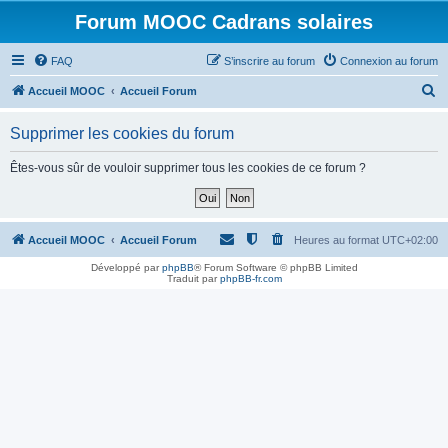
Forum MOOC Cadrans solaires
FAQ
S’inscrire au forum
Connexion au forum
R
Accueil MOOC
Accueil Forum
e
Supprimer les cookies du forum
c
h
Êtes-vous sûr de vouloir supprimer tous les cookies de ce forum ?
e
r
c
Accueil MOOC
Accueil Forum
Heures au format
UTC+02:00
h
Développé par
phpBB
® Forum Software © phpBB Limited
Traduit par
phpBB-fr.com
e
r