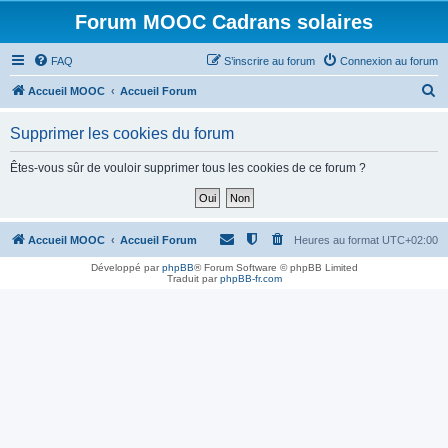
Forum MOOC Cadrans solaires
FAQ
S’inscrire au forum
Connexion au forum
R
Accueil MOOC
Accueil Forum
e
Supprimer les cookies du forum
c
h
Êtes-vous sûr de vouloir supprimer tous les cookies de ce forum ?
e
r
c
Accueil MOOC
Accueil Forum
Heures au format
UTC+02:00
h
Développé par
phpBB
® Forum Software © phpBB Limited
Traduit par
phpBB-fr.com
e
r