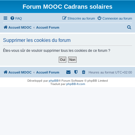
Forum MOOC Cadrans solaires
FAQ
S’inscrire au forum
Connexion au forum
R
Accueil MOOC
Accueil Forum
e
Supprimer les cookies du forum
c
h
Êtes-vous sûr de vouloir supprimer tous les cookies de ce forum ?
e
r
c
Accueil MOOC
Accueil Forum
Heures au format
UTC+02:00
h
Développé par
phpBB
® Forum Software © phpBB Limited
Traduit par
phpBB-fr.com
e
r