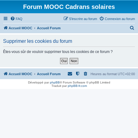
Forum MOOC Cadrans solaires
FAQ
S’inscrire au forum
Connexion au forum
R
Accueil MOOC
Accueil Forum
e
Supprimer les cookies du forum
c
h
Êtes-vous sûr de vouloir supprimer tous les cookies de ce forum ?
e
r
c
Accueil MOOC
Accueil Forum
Heures au format
UTC+02:00
h
Développé par
phpBB
® Forum Software © phpBB Limited
Traduit par
phpBB-fr.com
e
r