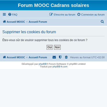
Forum MOOC Cadrans solaires
FAQ
S’inscrire au forum
Connexion au forum
R
Accueil MOOC
Accueil Forum
e
Supprimer les cookies du forum
c
h
Êtes-vous sûr de vouloir supprimer tous les cookies de ce forum ?
e
r
c
Accueil MOOC
Accueil Forum
Heures au format
UTC+02:00
h
Développé par
phpBB
® Forum Software © phpBB Limited
Traduit par
phpBB-fr.com
e
r