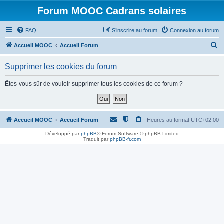
Forum MOOC Cadrans solaires
FAQ
S’inscrire au forum
Connexion au forum
R
Accueil MOOC
Accueil Forum
e
Supprimer les cookies du forum
c
h
Êtes-vous sûr de vouloir supprimer tous les cookies de ce forum ?
e
r
c
Accueil MOOC
Accueil Forum
Heures au format
UTC+02:00
h
Développé par
phpBB
® Forum Software © phpBB Limited
Traduit par
phpBB-fr.com
e
r