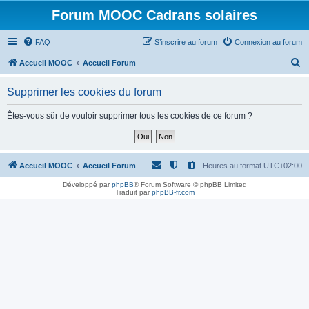
Forum MOOC Cadrans solaires
FAQ
S’inscrire au forum
Connexion au forum
R
Accueil MOOC
Accueil Forum
e
Supprimer les cookies du forum
c
h
Êtes-vous sûr de vouloir supprimer tous les cookies de ce forum ?
e
r
c
Accueil MOOC
Accueil Forum
Heures au format
UTC+02:00
h
Développé par
phpBB
® Forum Software © phpBB Limited
Traduit par
phpBB-fr.com
e
r