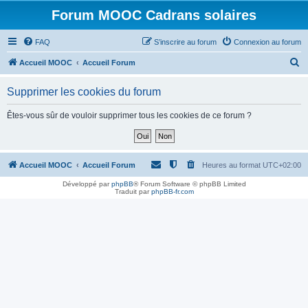
Forum MOOC Cadrans solaires
FAQ
S’inscrire au forum
Connexion au forum
R
Accueil MOOC
Accueil Forum
e
Supprimer les cookies du forum
c
h
Êtes-vous sûr de vouloir supprimer tous les cookies de ce forum ?
e
r
c
Accueil MOOC
Accueil Forum
Heures au format
UTC+02:00
h
Développé par
phpBB
® Forum Software © phpBB Limited
Traduit par
phpBB-fr.com
e
r