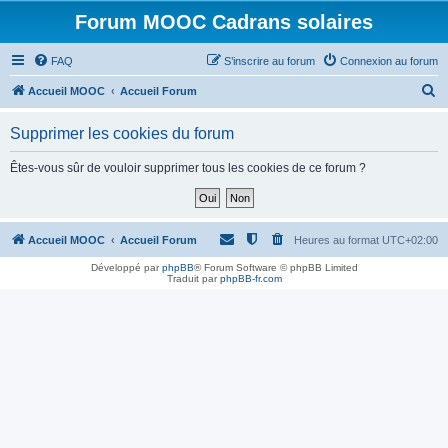
Forum MOOC Cadrans solaires
FAQ
S’inscrire au forum
Connexion au forum
R
Accueil MOOC
Accueil Forum
e
Supprimer les cookies du forum
c
h
Êtes-vous sûr de vouloir supprimer tous les cookies de ce forum ?
e
r
c
Accueil MOOC
Accueil Forum
Heures au format
UTC+02:00
h
Développé par
phpBB
® Forum Software © phpBB Limited
Traduit par
phpBB-fr.com
e
r