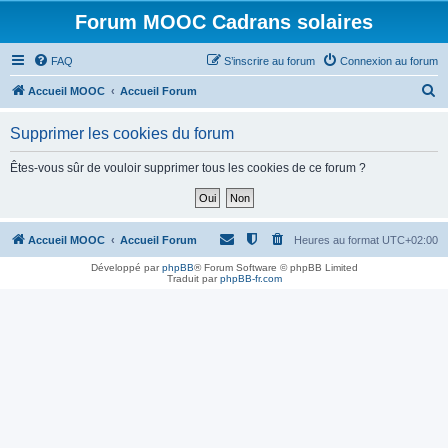
Forum MOOC Cadrans solaires
FAQ
S’inscrire au forum
Connexion au forum
R
Accueil MOOC
Accueil Forum
e
Supprimer les cookies du forum
c
h
Êtes-vous sûr de vouloir supprimer tous les cookies de ce forum ?
e
r
c
Accueil MOOC
Accueil Forum
Heures au format
UTC+02:00
h
Développé par
phpBB
® Forum Software © phpBB Limited
Traduit par
phpBB-fr.com
e
r