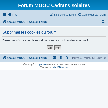
Forum MOOC Cadrans solaires
FAQ
S’inscrire au forum
Connexion au forum
R
Accueil MOOC
Accueil Forum
e
Supprimer les cookies du forum
c
h
Êtes-vous sûr de vouloir supprimer tous les cookies de ce forum ?
e
r
c
Accueil MOOC
Accueil Forum
Heures au format
UTC+02:00
h
Développé par
phpBB
® Forum Software © phpBB Limited
Traduit par
phpBB-fr.com
e
r