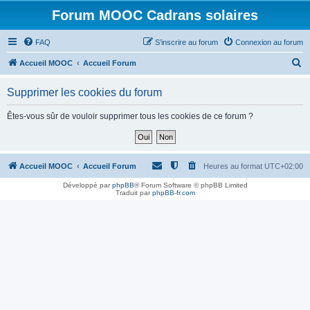
Forum MOOC Cadrans solaires
FAQ
S’inscrire au forum
Connexion au forum
R
Accueil MOOC
Accueil Forum
e
Supprimer les cookies du forum
c
h
Êtes-vous sûr de vouloir supprimer tous les cookies de ce forum ?
e
r
c
Accueil MOOC
Accueil Forum
Heures au format
UTC+02:00
h
Développé par
phpBB
® Forum Software © phpBB Limited
Traduit par
phpBB-fr.com
e
r