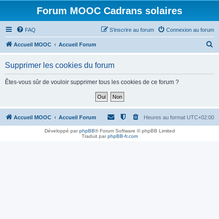
Forum MOOC Cadrans solaires
FAQ
S’inscrire au forum
Connexion au forum
R
Accueil MOOC
Accueil Forum
e
Supprimer les cookies du forum
c
h
Êtes-vous sûr de vouloir supprimer tous les cookies de ce forum ?
e
r
c
Accueil MOOC
Accueil Forum
Heures au format
UTC+02:00
h
Développé par
phpBB
® Forum Software © phpBB Limited
Traduit par
phpBB-fr.com
e
r