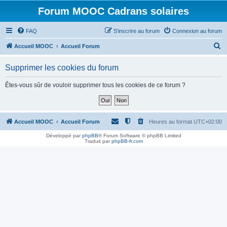
Forum MOOC Cadrans solaires
FAQ
S’inscrire au forum
Connexion au forum
R
Accueil MOOC
Accueil Forum
e
Supprimer les cookies du forum
c
h
Êtes-vous sûr de vouloir supprimer tous les cookies de ce forum ?
e
r
c
Accueil MOOC
Accueil Forum
Heures au format
UTC+02:00
h
Développé par
phpBB
® Forum Software © phpBB Limited
Traduit par
phpBB-fr.com
e
r