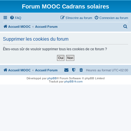
Forum MOOC Cadrans solaires
FAQ
S’inscrire au forum
Connexion au forum
R
Accueil MOOC
Accueil Forum
e
Supprimer les cookies du forum
c
h
Êtes-vous sûr de vouloir supprimer tous les cookies de ce forum ?
e
r
c
Accueil MOOC
Accueil Forum
Heures au format
UTC+02:00
h
Développé par
phpBB
® Forum Software © phpBB Limited
Traduit par
phpBB-fr.com
e
r