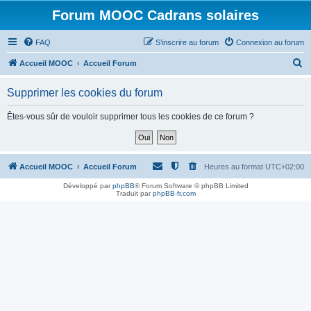
Forum MOOC Cadrans solaires
FAQ
S’inscrire au forum
Connexion au forum
R
Accueil MOOC
Accueil Forum
e
Supprimer les cookies du forum
c
h
Êtes-vous sûr de vouloir supprimer tous les cookies de ce forum ?
e
r
c
Accueil MOOC
Accueil Forum
Heures au format
UTC+02:00
h
Développé par
phpBB
® Forum Software © phpBB Limited
Traduit par
phpBB-fr.com
e
r